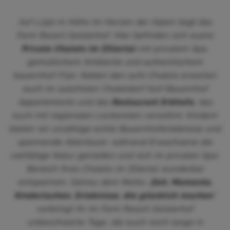
Auf 1.250 m Höhe im Herzen der Alpen liegt das
Farm Resort Geislerhof. Hier befinden sich euere
Private
Chalets im Zillertal
mit privatem Spa,
gemütlichem Ambiente und authentischem
bauernhof-Flair. Neben den acht Chalets erwarten
euch im autofreien Chaletdorf fünf Bauernhof
Appartements und das
Restaurant Erbhofa
, das
euch mit regionalen Leckereien verwöhnt. Kindern
bieten wir unzählige echte Bauernhoferlebnisse und
spannende Abenteuer, während Erwachsene die
vielfältige Natur genießen und sich im privaten Spa-
Bereich ihres Chalets im Zillertal wunderbar
entspannen. Getreu dem Motto „
Zeit, Momente,
Kinderlachen, Erlebnisse, die glücklich machen
“
verbringt ihr im Farm Resort Geislerhof
unbeschwerte Tage, die euch noch lange in