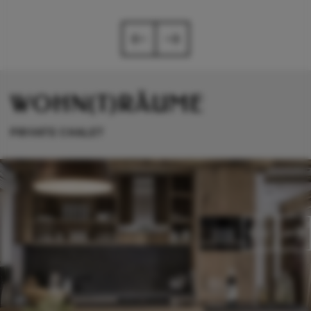
WOHN(T)RÄUME
PRIVATE CHALET