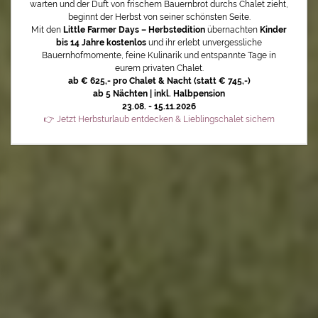
warten und der Duft von frischem Bauernbrot durchs Chalet zieht,
beginnt der Herbst von seiner schönsten Seite.
Mit den
Little Farmer Days – Herbstedition
übernachten
Kinder
bis 14 Jahre kostenlos
und ihr erlebt unvergessliche
Bauernhofmomente, feine Kulinarik und entspannte Tage in
eurem privaten Chalet.
ab € 625,- pro Chalet & Nacht (statt € 745,-)
ab 5 Nächten | inkl. Halbpension
23.08. - 15.11.2026
👉 Jetzt Herbsturlaub entdecken & Lieblingschalet sichern